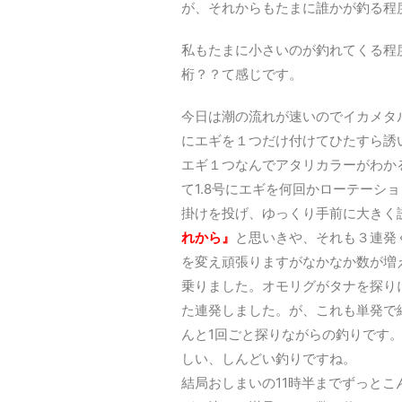
が、それからもたまに誰かが釣る程
私もたまに小さいのが釣れてくる程
桁？？て感じです。
今日は潮の流れが速いのでイカメタ
にエギを１つだけ付けてひたすら誘
エギ１つなんでアタリカラーがわか
て1.8号にエギを何回かローテーシ
掛けを投げ、ゆっくり手前に大きく
れから』
と思いきや、それも３連発
を変え頑張りますがなかなか数が増
乗りました。オモリグがタナを探り
た連発しました。が、これも単発で
んと1回ごと探りながらの釣りです
しい、しんどい釣りですね。
結局おしまいの11時半までずっと