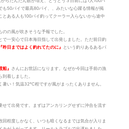
からだんだん数が増え、とうとう３日前には1人100パ
も50パイで最高80パイ、、みたいな心躍る情報が掲
ことある人も100パイ釣ってクーラー入らないから途中
ものの風が吹きそうな予報でした。
とで一安心で日本海目指して出発しました。ただ前日釣
『昨日まではよく釣れてたのに』
という釣りあるあるパ
渡船』
さんにお世話になります。なぜか今回は手前の漁
ら到着しました。
く暑い！気温32℃程ですが風がまったくありません。
乗せて出発です。まずはアンカリングせずに沖合を流す
数回程度しかなく、いつも暗くなるまでは気合が入りま
イカが上がってます。リールトラブルで出遅れました