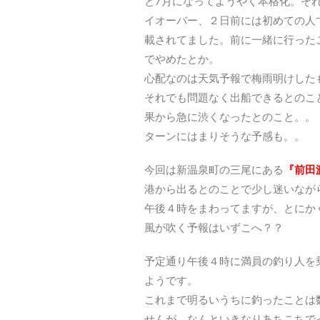
と7月になってようやく本格化。それ
イオーバー、２日前には初めての人で
載されてました。前に一緒に行った
でやめたとか。
心配なのは天気予報で梅雨明けした
それでも問題なく出船できるとのこ
果から急に渋くなったとのこと。。
ターンにはまりそうな予感も。。
今回は新温泉町の三尾にある
『前田
港から出るとのことで少し迷いなが
午後４時をまわってますが、とにか
風が吹く予報はいずこへ？？
予定通り午後４時に満員の釣り人を
ようです。
これまで明るいうちに釣ったことは
せんが、なんといきなりあちこちで