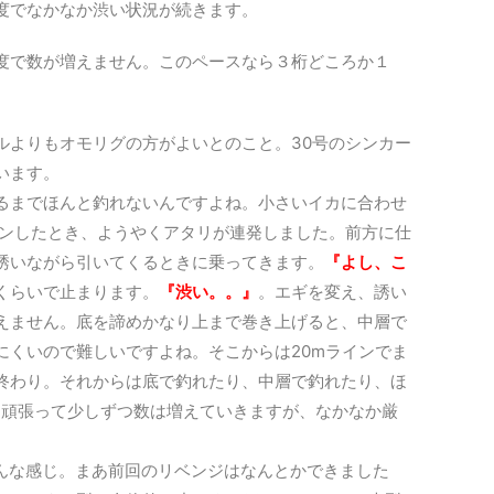
度でなかなか渋い状況が続きます。
度で数が増えません。このペースなら３桁どころか１
ルよりもオモリグの方がよいとのこと。30号のシンカー
います。
るまでほんと釣れないんですよね。小さいイカに合わせ
ョンしたとき、ようやくアタリが連発しました。前方に仕
誘いながら引いてくるときに乗ってきます。
『よし、こ
くらいで止まります。
『渋い。。』
。エギを変え、誘い
えません。底を諦めかなり上まで巻き上げると、中層で
にくいので難しいですよね。そこからは20mラインでま
終わり。それからは底で釣れたり、中層で釣れたり、ほ
。頑張って少しずつ数は増えていきますが、なかなか厳
こんな感じ。まあ前回のリベンジはなんとかできました