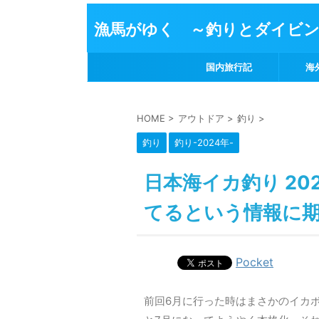
漁馬がゆく ～釣りとダイビ
国内旅行記
海
HOME
>
アウトドア
>
釣り
>
釣り
釣り-2024年-
日本海イカ釣り 202
てるという情報に
Pocket
前回6月に行った時はまさかのイカ