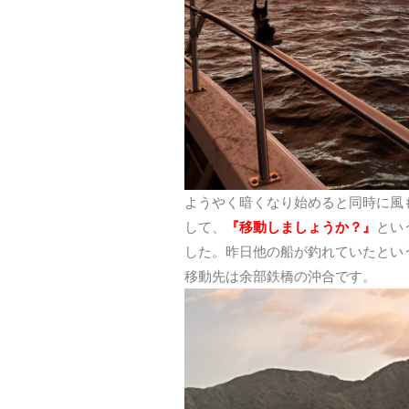
ようやく暗くなり始めると同時に風
して、
『移動しましょうか？』
とい
した。昨日他の船が釣れていたとい
移動先は余部鉄橋の沖合です。