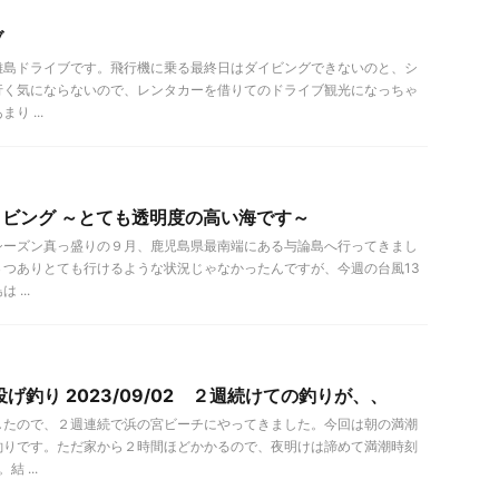
ブ
離島ドライブです。飛行機に乗る最終日はダイビングできないのと、シ
行く気にならないので、レンタカーを借りてのドライブ観光になっちゃ
 ...
ダイビング ～とても透明度の高い海です～
シーズン真っ盛りの９月、鹿児島県最南端にある与論島へ行ってきまし
３つありとても行けるような状況じゃなかったんですが、今週の台風13
...
げ釣り 2023/09/02 ２週続けての釣りが、、
したので、２週連続で浜の宮ビーチにやってきました。今回は朝の満潮
釣りです。ただ家から２時間ほどかかるので、夜明けは諦めて満潮時刻
 ...