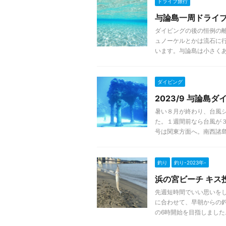
ドライブ旅行
与論島一周ドライ
ダイビングの後の恒例の
ュノーケルとかは流石に
います。与論島は小さくあまり
ダイビング
2023/9 与論島
暑い８月が終わり、台風
た。１週間前なら台風が
号は関東方面へ。南西諸島は 
釣り
釣り-2023年-
浜の宮ビーチ キス投
先週短時間でいい思いを
に合わせて、早朝からの
の6時開始を目指しました。結