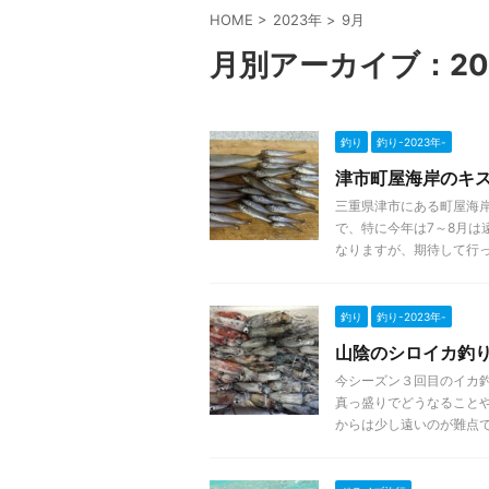
HOME
>
2023年
>
9月
月別アーカイブ：20
釣り
釣り-2023年-
津市町屋海岸のキス釣
三重県津市にある町屋海
で、特に今年は7～8月は
なりますが、期待して行っ .
釣り
釣り-2023年-
山陰のシロイカ釣り 
今シーズン３回目のイカ
真っ盛りでどうなること
からは少し遠いのが難点で .