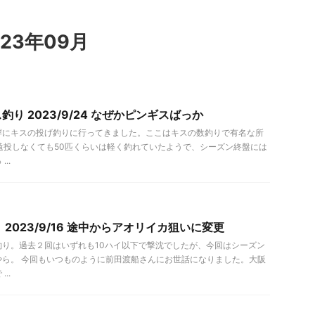
23年09月
り 2023/9/24 なぜかピンギスばっか
岸にキスの投げ釣りに行ってきました。ここはキスの数釣りで有名な所
遠投しなくても50匹くらいは軽く釣れていたようで、シーズン終盤には
..
2023/9/16 途中からアオリイカ狙いに変更
釣り。過去２回はいずれも10ハイ以下で撃沈でしたが、今回はシーズン
やら。 今回もいつものように前田渡船さんにお世話になりました。大阪
..