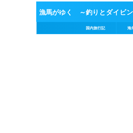
漁馬がゆく ～釣りとダイビ
国内旅行記
海