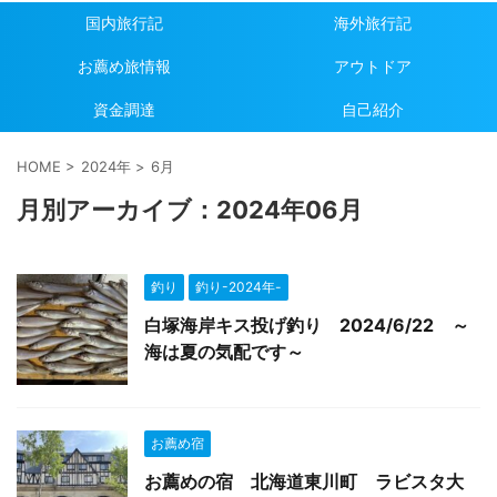
国内旅行記
海外旅行記
お薦め旅情報
アウトドア
資金調達
自己紹介
HOME
>
2024年
>
6月
月別アーカイブ：2024年06月
釣り
釣り-2024年-
白塚海岸キス投げ釣り 2024/6/22 ～
海は夏の気配です～
お薦め宿
お薦めの宿 北海道東川町 ラビスタ大