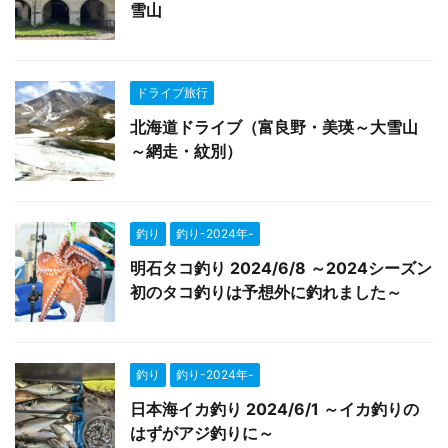
雪山
ドライブ旅行
北海道ドライブ（富良野・美瑛～大雪山
～網走・紋別）
釣り
釣り-2024年-
明石タコ釣り 2024/6/8 ～2024シーズン
初のタコ釣りは予想外に釣れました～
釣り
釣り-2024年-
日本海イカ釣り 2024/6/1 ～イカ釣りの
はずがアジ釣りに～