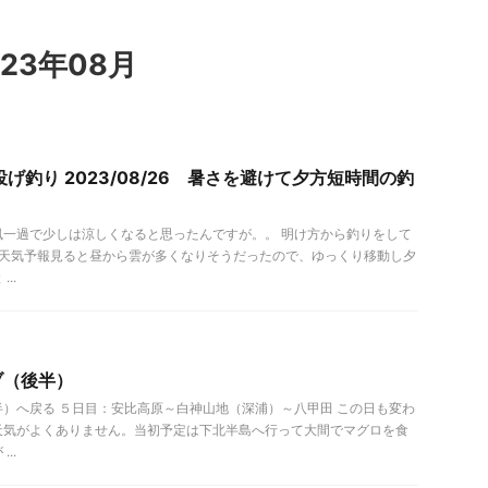
23年08月
げ釣り 2023/08/26 暑さを避けて夕方短時間の釣
風一過で少しは涼しくなると思ったんですが。。 明け方から釣りをして
、天気予報見ると昼から雲が多くなりそうだったので、ゆっくり移動し夕
..
ブ（後半）
）へ戻る ５日目：安比高原～白神山地（深浦）～八甲田 この日も変わ
天気がよくありません。当初予定は下北半島へ行って大間でマグロを食
..