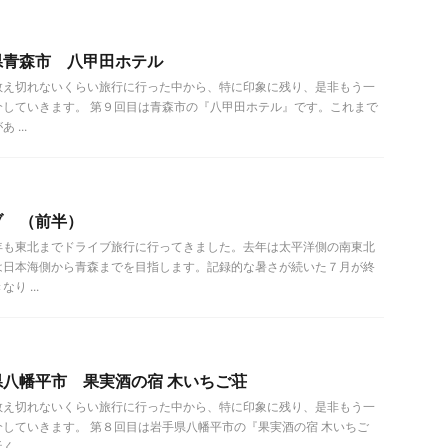
県青森市 八甲田ホテル
数え切れないくらい旅行に行った中から、特に印象に残り、是非もう一
介していきます。 第９回目は青森市の『八甲田ホテル』です。これまで
...
ブ （前半）
年も東北までドライブ旅行に行ってきました。去年は太平洋側の南東北
は日本海側から青森までを目指します。記録的な暑さが続いた７月が終
 ...
八幡平市 果実酒の宿 木いちご荘
数え切れないくらい旅行に行った中から、特に印象に残り、是非もう一
していきます。 第８回目は岩手県八幡平市の『果実酒の宿 木いちご
...