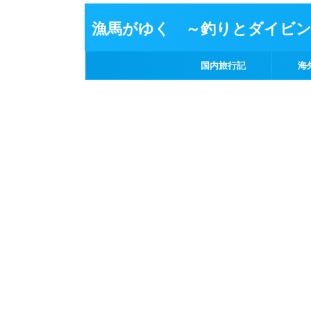
漁馬がゆく ～釣りとダイビ
国内旅行記
海