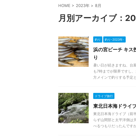
HOME
>
2023年
>
8月
月別アーカイブ：20
釣り
釣り-2023年-
浜の宮ビーチ キス投
り
暑い日が続きますね、台
も7時までが限界ですし
方メインで釣りする予定と .
ドライブ旅行
東北日本海ドライ
東北日本海ドライブ（前半
らず山間部と太平洋側は
べるつもりだったんですが .