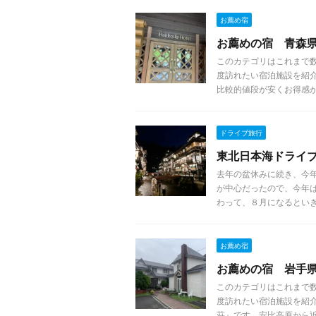
お薦め宿
お薦めの宿 青森
このカテゴリはこれまで
度訪れたい宿泊施設を紹
比較的値段が安くお得感があ 
ドライブ旅行
東北日本海ドライ
去年の盆休みに続き、今
が中心だったので、今年
わって、８月になるといきなり
お薦め宿
お薦めの宿 岩手県
このカテゴリはこれまで
度訪れたい宿泊施設を紹介
荘』です。安比高原から近く 