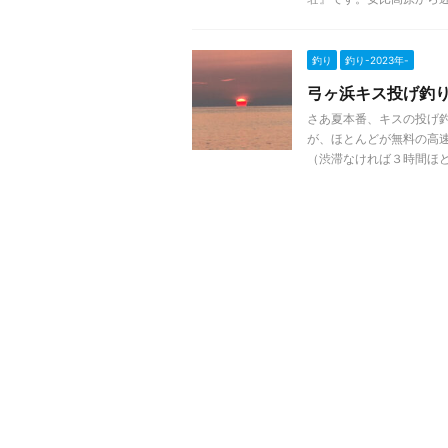
釣り
釣り-2023年-
弓ヶ浜キス投げ釣り 
さあ夏本番、キスの投げ
が、ほとんどが無料の高
（渋滞なければ３時間ほど）