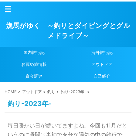
漁馬がゆく ～釣りとダイビングとグル
メドライブ～
国内旅行記
海外旅行記
お薦め旅情報
アウトドア
資金調達
自己紹介
HOME
>
アウトドア
>
釣り
>
釣り-2023年-
>
釣り-2023年-
毎日暖かい日が続いてますよね。今回も11月だと
いうのに昼間は半袖で充分な陽気の中の釣行で