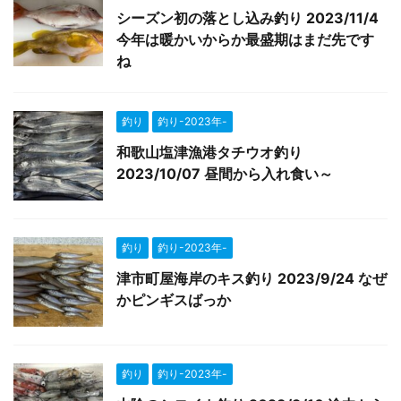
シーズン初の落とし込み釣り 2023/11/4
今年は暖かいからか最盛期はまだ先です
ね
釣り
釣り-2023年-
和歌山塩津漁港タチウオ釣り
2023/10/07 昼間から入れ食い～
釣り
釣り-2023年-
津市町屋海岸のキス釣り 2023/9/24 なぜ
かピンギスばっか
釣り
釣り-2023年-